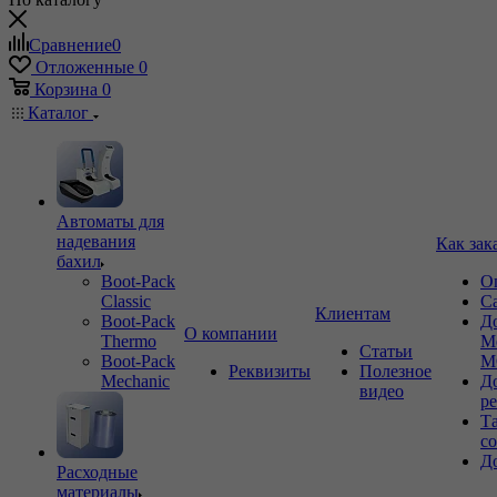
Сравнение
0
Отложенные
0
Корзина
0
Каталог
Автоматы для
надевания
Как зак
бахил
Boot-Pack
О
Classic
С
Клиентам
Boot-Pack
Д
О компании
Thermo
М
Статьи
Boot-Pack
М
Реквизиты
Полезное
Mechanic
Д
видео
р
Т
с
Д
Расходные
материалы