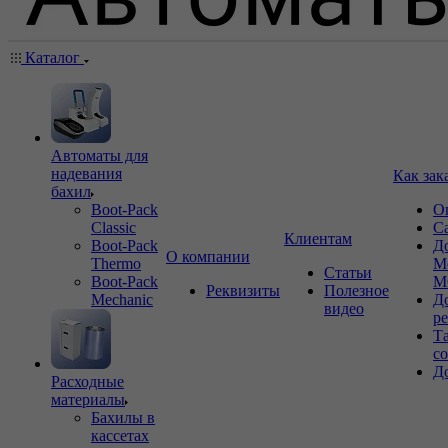
Каталог
Автоматы для
надевания
Как зак
бахил
Boot-Pack
О
Classic
С
Клиентам
Boot-Pack
Д
О компании
Thermo
М
Статьи
Boot-Pack
М
Реквизиты
Полезное
Mechanic
Д
видео
р
Т
с
Д
Расходные
материалы
Бахилы в
кассетах