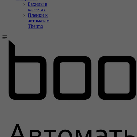
Бахилы в
кассетах
Пленки к
автоматам
Thermo