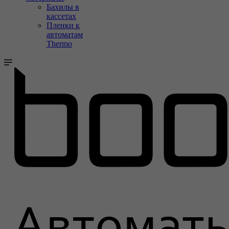
Бахилы в
кассетах
Пленки к
автоматам
Thermo