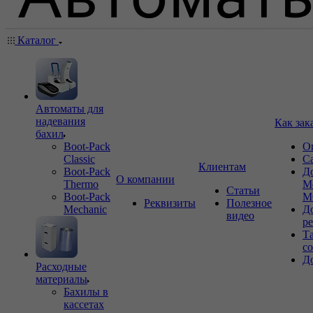
Каталог
Автоматы для
надевания
Как зак
бахил
Boot-Pack
О
Classic
С
Клиентам
Boot-Pack
Д
О компании
Thermo
М
Статьи
Boot-Pack
М
Реквизиты
Полезное
Mechanic
Д
видео
р
Т
с
Д
Расходные
материалы
Бахилы в
кассетах