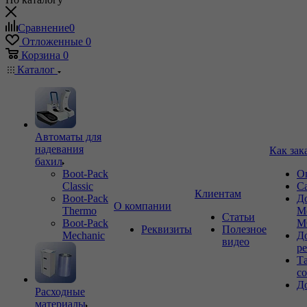
Сравнение
0
Отложенные
0
Корзина
0
Каталог
Автоматы для
надевания
Как зак
бахил
Boot-Pack
О
Classic
С
Клиентам
Boot-Pack
Д
О компании
Thermo
М
Статьи
Boot-Pack
М
Реквизиты
Полезное
Mechanic
Д
видео
р
Т
с
Д
Расходные
материалы